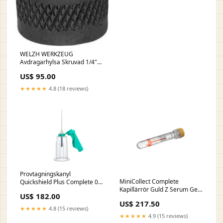
WELZH WERKZEUG
Avdragarhylsa Skruvad 1/4"
8-mm Nyheter
US$ 95.00
★★★★★
4.8 (18 reviews)
Provtagningskanyl
MiniCollect Complete
Quickshield Plus Complete 0,7
Kapillärrör Guld Z Serum Gel
x 38mm / 30 4200004
US$ 182.00
0,5-0,8ml / 50 0A.107000
US$ 217.50
★★★★★
4.8 (15 reviews)
★★★★★
4.9 (15 reviews)