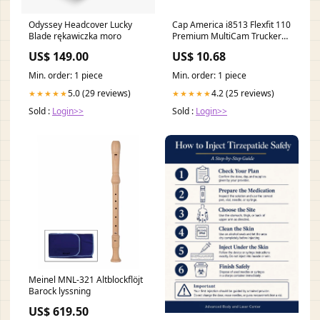
Odyssey Headcover Lucky
Cap America i8513 Flexfit 110
Blade rękawiczka moro
Premium MultiCam Trucker
Cap 4HM700
US$ 149.00
US$ 10.68
Min. order: 1 piece
Min. order: 1 piece
5.0 (29 reviews)
4.2 (25 reviews)
★★★★★
★★★★★
Sold :
Login>>
Sold :
Login>>
Meinel MNL-321 Altblockflöjt
Barock lyssning
US$ 619.50