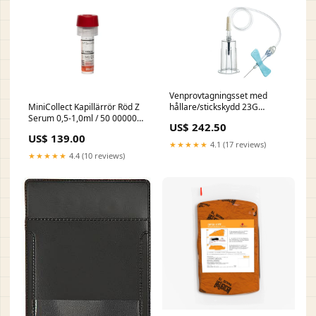
Venprovtagningsset med
MiniCollect Kapillärrör Röd Z
hållare/stickskydd 23G
Serum 0,5-1,0ml / 50 000000-
0,6x19mm 30cm / 35 C-148-1
US$ 242.50
2149-629
US$ 139.00
★★★★★
4.1 (17 reviews)
★★★★★
4.4 (10 reviews)