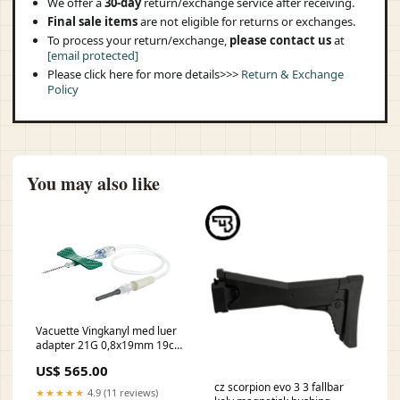
We offer a
30-day
return/exchange service after receiving.
Final sale items
are not eligible for returns or exchanges.
To process your return/exchange,
please contact us
at
[email protected]
Please click here for more details>>>
Return & Exchange
Policy
You may also like
Vacuette Vingkanyl med luer
adapter 21G 0,8x19mm 19cm
/ 90 305892
US$ 565.00
cz scorpion evo 3 3 fallbar
★★★★★
4.9 (11 reviews)