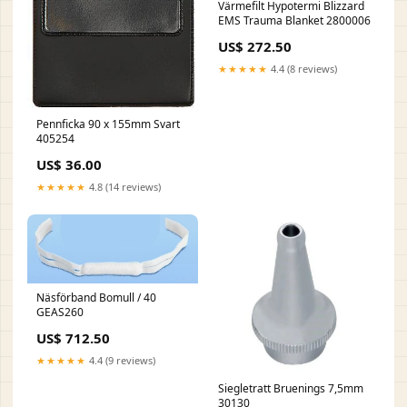
Värmefilt Hypotermi Blizzard
EMS Trauma Blanket 2800006
US$ 272.50
★★★★★
4.4 (8 reviews)
Pennficka 90 x 155mm Svart
405254
US$ 36.00
★★★★★
4.8 (14 reviews)
Näsförband Bomull / 40
GEAS260
US$ 712.50
★★★★★
4.4 (9 reviews)
Siegletratt Bruenings 7,5mm
30130