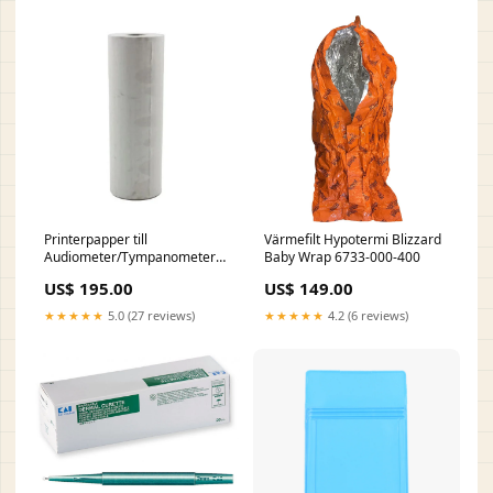
Printerpapper till
Värmefilt Hypotermi Blizzard
Audiometer/Tympanometer
Baby Wrap 6733-000-400
Oscilla TSM400/SM920
US$ 195.00
US$ 149.00
301156
★★★★★
5.0 (27 reviews)
★★★★★
4.2 (6 reviews)