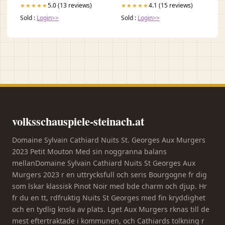
5.0 (13 reviews)
4.1 (15 reviews)
★★★★★
★★★★★
Sold :
Login>>
Sold :
Login>>
volksschauspiele-steinach.at
Domaine Sylvain Cathiard Nuits St. Georges Aux Murgers
2023 Petit Mouton Med sin noggranna balans
mellanDomaine Sylvain Cathiard Nuits St Georges Aux
Murgers 2023 r en uttrycksfull och seris Bourgogne fr dig
som lskar klassisk Pinot Noir med bde charm och djup. Hr
fr du en tt, rdfruktig Nuits St Georges med fin kryddighet
och en tydlig knsla av plats. Lget Aux Murgers rknas till de
mest eftertraktade i kommunen, och Cathiards tolkning r