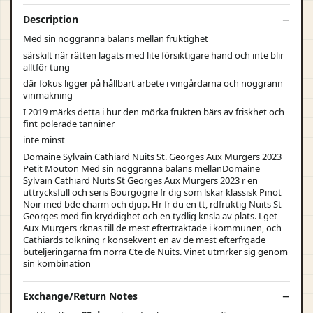
Description
Med sin noggranna balans mellan fruktighet
särskilt när rätten lagats med lite försiktigare hand och inte blir
alltför tung
där fokus ligger på hållbart arbete i vingårdarna och noggrann
vinmakning
I 2019 märks detta i hur den mörka frukten bärs av friskhet och
fint polerade tanniner
inte minst
Domaine Sylvain Cathiard Nuits St. Georges Aux Murgers 2023
Petit Mouton Med sin noggranna balans mellanDomaine
Sylvain Cathiard Nuits St Georges Aux Murgers 2023 r en
uttrycksfull och seris Bourgogne fr dig som lskar klassisk Pinot
Noir med bde charm och djup. Hr fr du en tt, rdfruktig Nuits St
Georges med fin kryddighet och en tydlig knsla av plats. Lget
Aux Murgers rknas till de mest eftertraktade i kommunen, och
Cathiards tolkning r konsekvent en av de mest efterfrgade
buteljeringarna frn norra Cte de Nuits. Vinet utmrker sig genom
sin kombination
Exchange/Return Notes